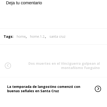
Deja tu comentario
Tags:
home
,
home.1.2.
,
santa cruz
Dos muertes en el Vinciguerra golpean al
montañismo fueguino
La temporada de langostino comenzó con
buenas señales en Santa Cruz