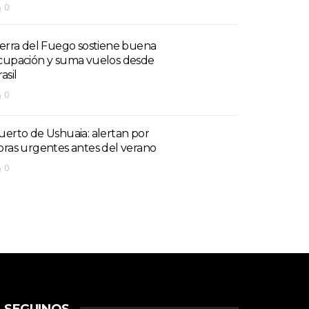
0
ierra del Fuego sostiene buena
cupación y suma vuelos desde
asil
0
uerto de Ushuaia: alertan por
bras urgentes antes del verano
0