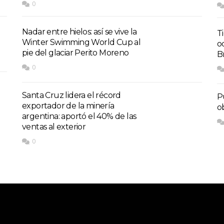
0
Nadar entre hielos: así se vive la
T
Winter Swimming World Cup al
o
pie del glaciar Perito Moreno
Br
0
Santa Cruz lidera el récord
P
exportador de la minería
o
argentina: aportó el 40% de las
ventas al exterior
0