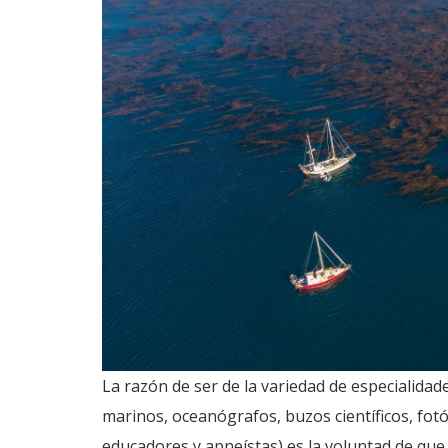
La razón de ser de la variedad de especialida
marinos, oceanógrafos, buzos científicos, fotó
educadores y apneístas) es la voluntad de que