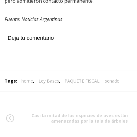
pero admitieron contacto permanente.
Fuente: Noticias Argentinas
Deja tu comentario
Tags:
home
,
Ley Bases
,
PAQUETE FISCAL
,
senado
Casi la mitad de las especies de aves están
amenazadas por la tala de árboles