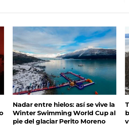
Nadar entre hielos: así se vive la
T
do
Winter Swimming World Cup al
b
pie del glaciar Perito Moreno
v