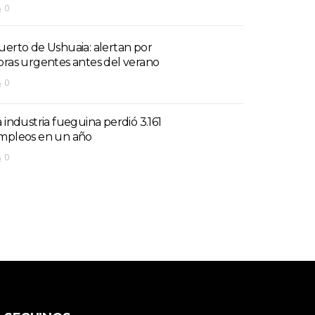
0
uerto de Ushuaia: alertan por
bras urgentes antes del verano
0
a industria fueguina perdió 3.161
mpleos en un año
0