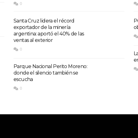
0
Santa Cruz lidera el récord
P
exportador de la minería
o
argentina: aportó el 40% de las
ventas al exterior
0
L
e
Parque Nacional Perito Moreno:
donde el silencio también se
escucha
0