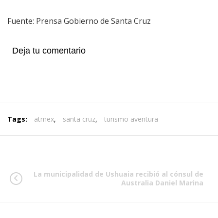
Fuente: Prensa Gobierno de Santa Cruz
Deja tu comentario
Tags:
atmex
,
santa cruz
,
turismo aventura
La municipalidad de Ushuaia recibió al cónsul de
Australia Daniel Marina