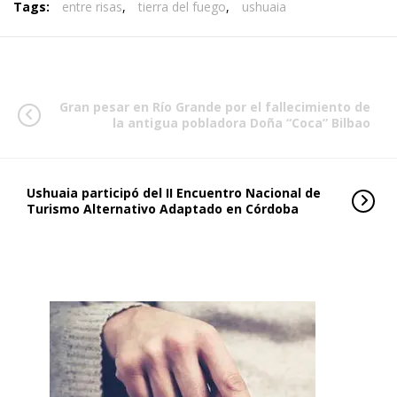
Tags:
entre risas
,
tierra del fuego
,
ushuaia
Gran pesar en Río Grande por el fallecimiento de
la antigua pobladora Doña “Coca” Bilbao
Ushuaia participó del II Encuentro Nacional de
Turismo Alternativo Adaptado en Córdoba