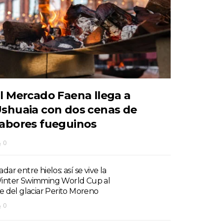
l Mercado Faena llega a
shuaia con dos cenas de
abores fueguinos
0
dar entre hielos: así se vive la
inter Swimming World Cup al
ie del glaciar Perito Moreno
0