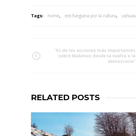
Tags:
home
,
red fueguina por la cultura
,
ushuai
“Es de las acciones más importantes
sobre Malvinas desde la vuelta a la
democracia”
RELATED POSTS