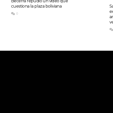
Becerra repudió un video que
cuestiona la plaza boliviana
S
e
0
a
v