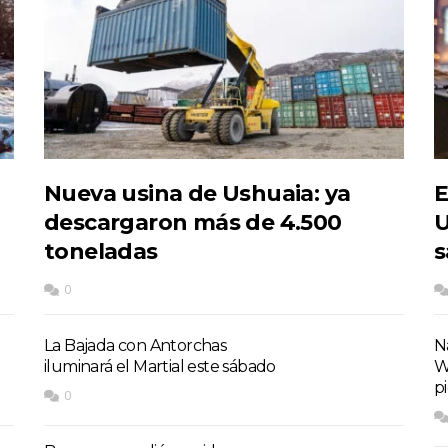
Nueva usina de Ushuaia: ya
E
descargaron más de 4.500
U
toneladas
s
0
La Bajada con Antorchas
Na
iluminará el Martial este sábado
W
p
0