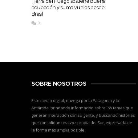
Tierra del Fuego sostiene buena
ocupación y suma vuelos desde
Brasil
0
SOBRE NOSOTROS
Este medio digital, navega por la Patagonia y la
Antártida, brindando información sobre los temas que
generan interacción con su gente, y buscando historias
que consolidan una voz propia del Sur, expresada de
la forma más amplia posible.