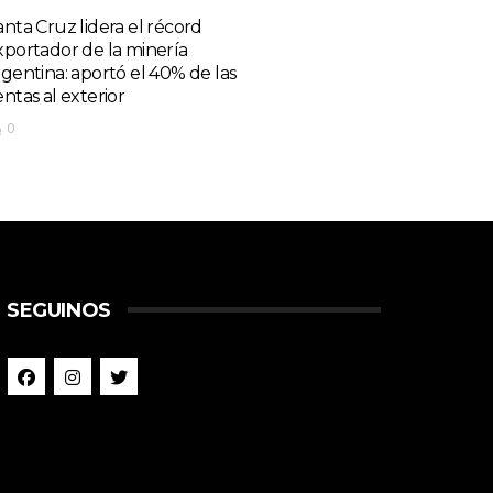
anta Cruz lidera el récord
xportador de la minería
rgentina: aportó el 40% de las
entas al exterior
0
SEGUINOS