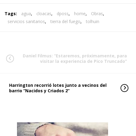
Tags:
agua
,
cloacas
,
dposs
,
home
,
Obras
,
servicios sanitarios
,
tierra del fuego
,
tolhuin
Daniel Filmus: “Estaremos, próximamente, para
visitar la experiencia de Pico Truncado”
Harrington recorrió lotes junto a vecinos del
barrio “Nacidos y Criados 2”