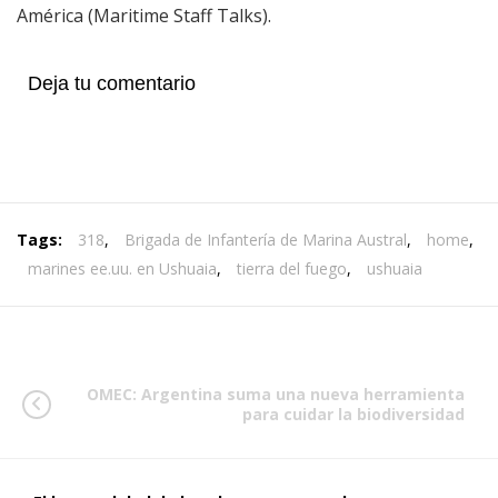
América (Maritime Staff Talks).
Deja tu comentario
Tags:
318
,
Brigada de Infantería de Marina Austral
,
home
,
marines ee.uu. en Ushuaia
,
tierra del fuego
,
ushuaia
OMEC: Argentina suma una nueva herramienta
para cuidar la biodiversidad