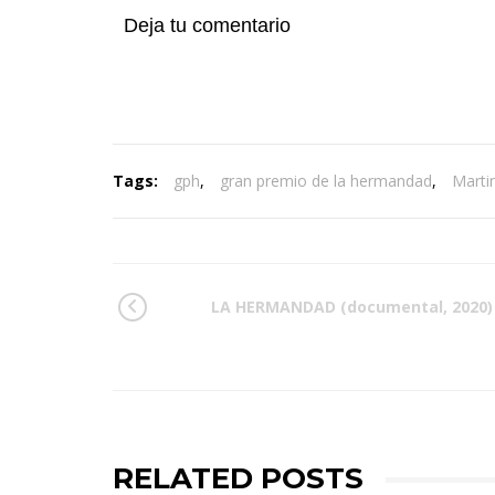
Deja tu comentario
Tags:
gph
,
gran premio de la hermandad
,
Marti
LA HERMANDAD (documental, 2020)
RELATED POSTS