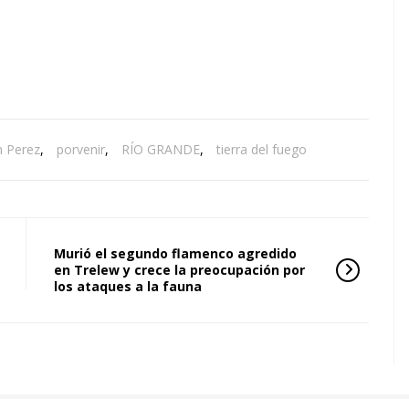
n Perez
,
porvenir
,
RÍO GRANDE
,
tierra del fuego
Murió el segundo flamenco agredido
en Trelew y crece la preocupación por
los ataques a la fauna