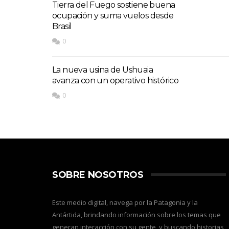
Tierra del Fuego sostiene buena
ocupación y suma vuelos desde
Brasil
0
La nueva usina de Ushuaia
avanza con un operativo histórico
0
SOBRE NOSOTROS
Este medio digital, navega por la Patagonia y la
Antártida, brindando información sobre los temas que
generan interacción con su gente, y buscando historias