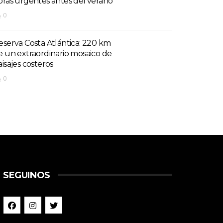
bras urgentes antes del verano
0
eserva Costa Atlántica: 220 km
e un extraordinario mosaico de
aisajes costeros
0
SEGUINOS