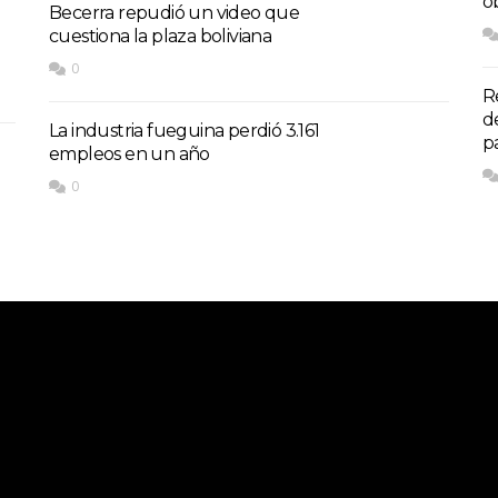
o
Becerra repudió un video que
cuestiona la plaza boliviana
0
R
d
La industria fueguina perdió 3.161
p
empleos en un año
0