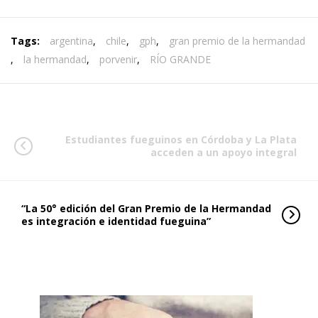
Tags:
argentina
,
chile
,
gph
,
gran premio de la hermandad
,
la hermandad
,
porvenir
,
RÍO GRANDE
Estudiantes fueguinos en Córdoba y La Plata
acceden a un apoyo integral
“La 50° edición del Gran Premio de la Hermandad
es integración e identidad fueguina”