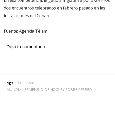
En esa competencia, le ganó a Inglaterra por 5-2 en los
dos encuentros celebrados en febrero pasado en las
instalaciones del Cenard.
Fuente: Agencia Télam
Deja tu comentario
Tags:
las leonas
,
MUNDIAL FEMENINO DE HOCKEY SOBRE CÉSPED