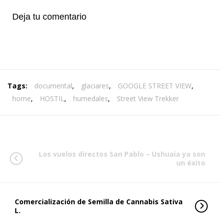
Deja tu comentario
Tags:
documental
,
glaciares
,
GOOGLE STREET VIEW
,
home
,
HOSTIL
,
humedales
,
Street View Trekker
Los vuelos directos San Pablo – Ushuaia ya son
un éxito
Comercialización de Semilla de Cannabis Sativa
L.