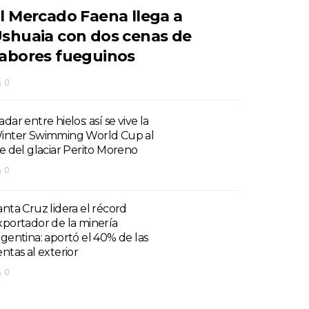
l Mercado Faena llega a
shuaia con dos cenas de
abores fueguinos
0
dar entre hielos: así se vive la
inter Swimming World Cup al
ie del glaciar Perito Moreno
0
anta Cruz lidera el récord
xportador de la minería
rgentina: aportó el 40% de las
entas al exterior
0