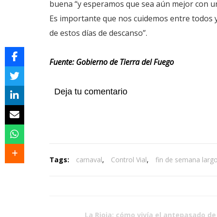
buena “y esperamos que sea aún mejor con una
Es importante que nos cuidemos entre todos y
de estos días de descanso”.
Fuente: Gobierno de Tierra del Fuego
Deja tu comentario
Tags:
carnaval
,
Control Vial
,
fin de semana larg
La Rioja: cómo vivía el antepasado de