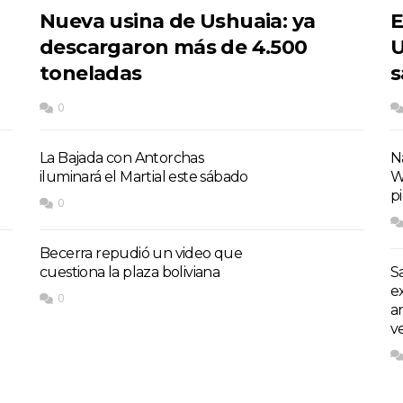
Nueva usina de Ushuaia: ya
E
descargaron más de 4.500
U
toneladas
s
0
La Bajada con Antorchas
Na
iluminará el Martial este sábado
W
p
0
Becerra repudió un video que
cuestiona la plaza boliviana
S
e
0
a
v