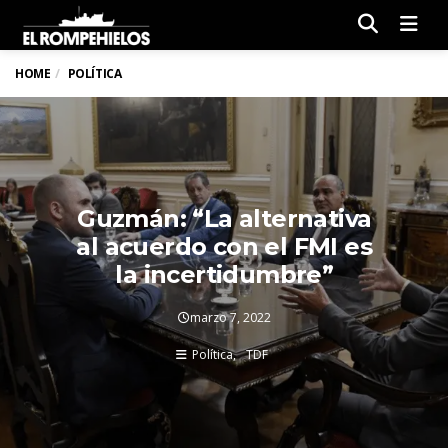
Men
HOME
POLÍTICA
Guzmán: “La alternativa
al acuerdo con el FMI es
la incertidumbre”
marzo 7, 2022
Política
TDF