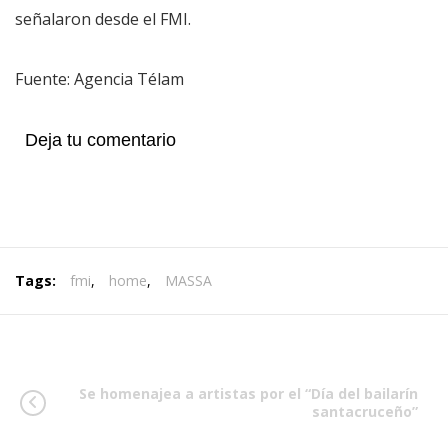
señalaron desde el FMI.
Fuente: Agencia Télam
Deja tu comentario
Tags:
fmi
,
home
,
MASSA
Se homenajea a artistas por el “Día del bailarín
santacruceño”