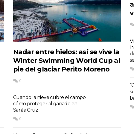
a
v
V
i
Nadar entre hielos: así se vive la
d
Winter Swimming World Cup al
s
pie del glaciar Perito Moreno
0
“
s
Cuando la nieve cubre el campo:
b
cómo proteger al ganado en
Santa Cruz
0