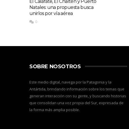
El Calafate, El Chaltén y Puerto
Natales: una propuesta busca
unirlos por vía aérea
0
SOBRE NOSOTROS
Este medio digital, navega por la Patagonia y la
Antártida, brindando información sobre los temas que
generan interacción con su gente, y buscando historias
que consolidan una voz propia del Sur, expresada de
la forma más amplia posible.