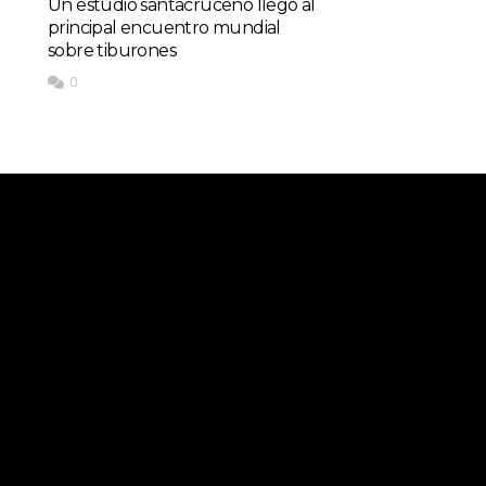
Un estudio santacruceño llegó al
principal encuentro mundial
sobre tiburones
0