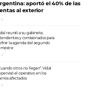
rgentina: aportó el 40% de las
entas al exterior
0
idal reunió a su gabinete,
ntendentes y comisionados para
efinir la agenda del segundo
emestre
0
Cuando otros no llegan”: Vidal
upervisó el operativo en los
arrios afectados
0