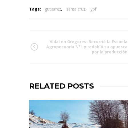
Tags:
gutierrez
,
santa cruz
,
ypf
Vidal en Gregores: Recorrió la Escuela
Agropecuaria N°1 y redobló su apuesta
por la producción
RELATED POSTS