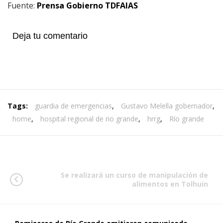
Fuente:
Prensa Gobierno TDFAIAS
Deja tu comentario
Tags:
guardia de emergencias
,
Gustavo Melella gobernador
,
home
,
hospital regional de rio grande
,
hrrg
,
Río grande
Se realizará un curso de manipulación de
alimentos en Tolhuin