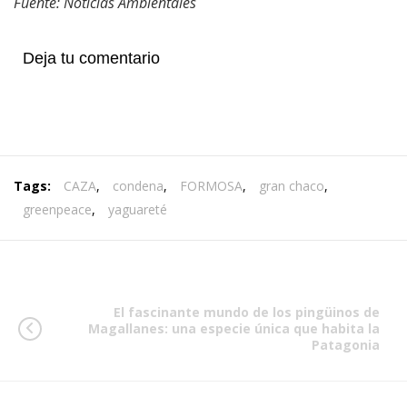
Fuente: Noticias Ambientales
Deja tu comentario
Tags:
CAZA
,
condena
,
FORMOSA
,
gran chaco
,
greenpeace
,
yaguareté
El fascinante mundo de los pingüinos de
Magallanes: una especie única que habita la
Patagonia