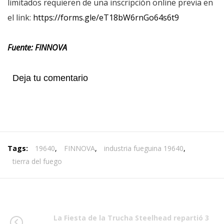
limitados requieren de una inscripción online previa en
el link:
https://forms.gle/eT18bW6rnGo64s6t9
Fuente: FINNOVA
Deja tu comentario
Tags:
19640
,
FINNOVA
,
industria fueguina 19640
,
tierra del fuego
La Fiesta de la Trucha Steelhead repartió 3