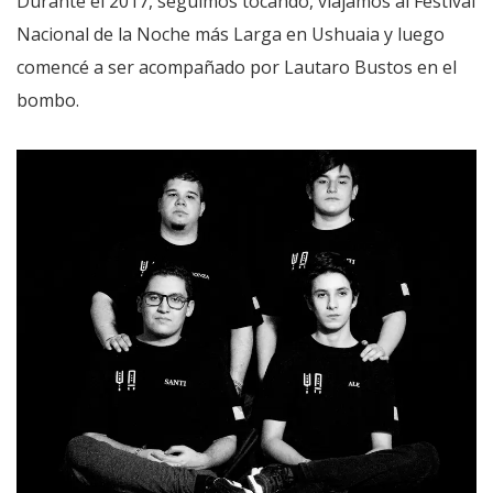
Durante el 2017, seguimos tocando, viajamos al Festival
Nacional de la Noche más Larga en Ushuaia y luego
comencé a ser acompañado por Lautaro Bustos en el
bombo.