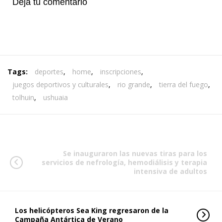
Deja tu comentario
Tags:
deportes
,
home
,
inscripciones
,
juegos deportivos y culturales
,
rio grande
,
tierra del fuego
,
tolhuin
,
ushuaia
Se inauguraron las nuevas tiras para los
servicios de nefrología, hemodiálisis y terapia
intensiva de adultos
Los helicópteros Sea King regresaron de la
Campaña Antártica de Verano