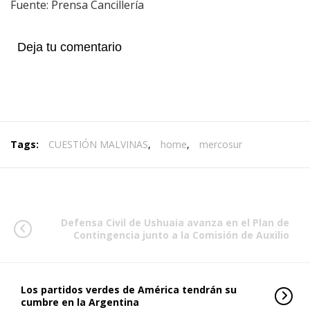
Fuente: Prensa Cancillería
Deja tu comentario
Tags:
CUESTIÓN MALVINAS
,
home
,
mercosur
Defensa Civil de Ushuaia avanza en el Plan de
Contingencia junto a la Comisión de Auxilio
Los partidos verdes de América tendrán su
cumbre en la Argentina