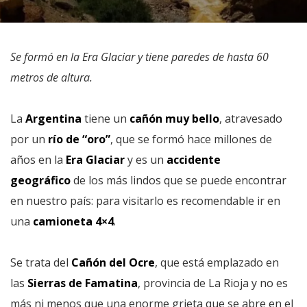
Se formó en la Era Glaciar y tiene paredes de hasta 60
metros de altura.
La
Argentina
tiene un
cañón muy bello
, atravesado
por un
río de “oro”
, que se formó hace millones de
años en la
Era Glaciar
y es un
accidente
geográfico
de los más lindos que se puede encontrar
en nuestro país: para visitarlo es recomendable ir en
una
camioneta 4×4
.
Se trata del
Cañón del Ocre
, que está emplazado en
las
Sierras de Famatina
, provincia de La Rioja y no es
más ni menos que una enorme grieta que se abre en el