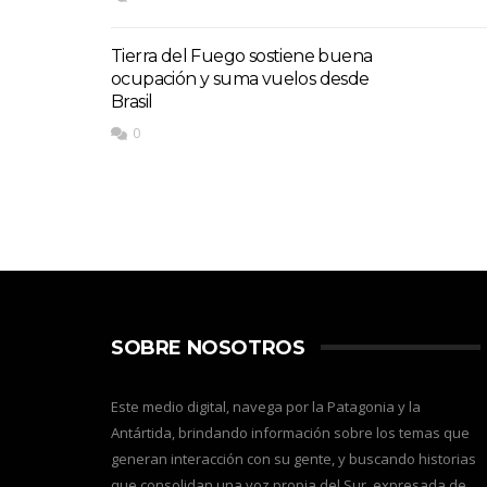
Tierra del Fuego sostiene buena
ocupación y suma vuelos desde
Brasil
0
SOBRE NOSOTROS
Este medio digital, navega por la Patagonia y la
Antártida, brindando información sobre los temas que
generan interacción con su gente, y buscando historias
que consolidan una voz propia del Sur, expresada de