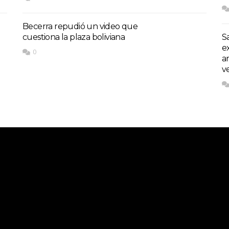
Becerra repudió un video que
cuestiona la plaza boliviana
S
e
0
a
v