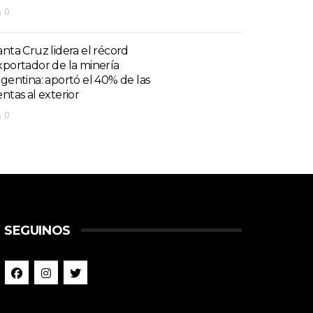
0
anta Cruz lidera el récord
xportador de la minería
rgentina: aportó el 40% de las
entas al exterior
0
SEGUINOS