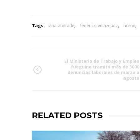
Tags:
ana andrade
,
federico velazquez
,
home
,
El Ministerio de Trabajo y Empleo
fueguino tramitó más de 3000
denuncias laborales de marzo a
agosto
RELATED POSTS