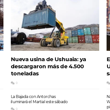
Nueva usina de Ushuaia: ya
E
descargaron más de 4.500
U
toneladas
s
0
La Bajada con Antorchas
Na
iluminará el Martial este sábado
W
p
0