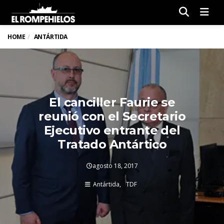
Men
HOME
ANTÁRTIDA
El canciller Faurie se
reunió con el Secretario
Ejecutivo entrante del
Tratado Antártico
agosto 18, 2017
Antártida
TDF