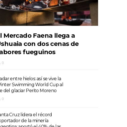
l Mercado Faena llega a
shuaia con dos cenas de
abores fueguinos
0
dar entre hielos: así se vive la
inter Swimming World Cup al
ie del glaciar Perito Moreno
0
anta Cruz lidera el récord
xportador de la minería
rgentina: aportó el 40% de las