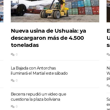
Nueva usina de Ushuaia: ya
E
descargaron más de 4.500
U
toneladas
s
0
La Bajada con Antorchas
Na
iluminará el Martial este sábado
W
p
0
Becerra repudió un video que
cuestiona la plaza boliviana
S
e
0
a