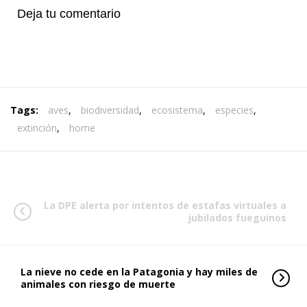
Deja tu comentario
Tags:
aves
,
biodiversidad
,
ecosistema
,
especies
,
extinción
,
home
La DPE alerta por intentos de estafas virtuales a
jubilados fueguinos
La nieve no cede en la Patagonia y hay miles de
animales con riesgo de muerte