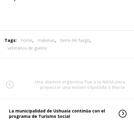
Tags:
home
,
malvinas
,
tierra del fuego
,
veteranos de guerra
Una alumna argentina fue a la NASA para
proyectar una misión tripulada a Marte
La municipalidad de Ushuaia continúa con el
programa de Turismo Social