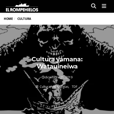
Men
HOME
CULTURA
Cultura yámana:
Watauineiwa
diciembre 21, 2019
Cultura
Mitologías
TDF