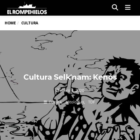
Men
HOME
CULTURA
Cultura Selk'nam: Kenos
enero 4, 2020
Cultura
Mitologías
TDF