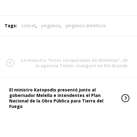
Tags:
conicet
,
pingüinos
,
pingüinos antárticos
La muestra “Fotos recuperadas de Malvinas”, de
la agencia Télam, inauguró en Río Grande
El ministro Katopodis presentó junto al
gobernador Melella e intendentes el Plan
Nacional de la Obra Pública para Tierra del
Fuego