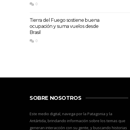
0
Tierra del Fuego sostiene buena
ocupación y suma vuelos desde
Brasil
0
SOBRE NOSOTROS
Este medio digital, navega por la Patagonia y la
Antártida, brindando información sobre los temas que
generan interacción con su gente, y buscando historias