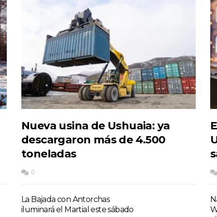
Nueva usina de Ushuaia: ya
E
descargaron más de 4.500
U
toneladas
s
0
La Bajada con Antorchas
Na
iluminará el Martial este sábado
W