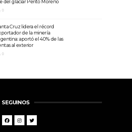
ie del glaciar Perito Moreno
0
anta Cruz lidera el récord
xportador de la minería
rgentina: aportó el 40% de las
entas al exterior
0
SEGUINOS