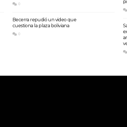
p
0
Becerra repudió un video que
cuestiona la plaza boliviana
S
e
0
a
v