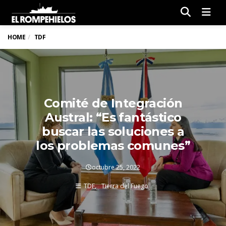
Men
HOME
TDF
Comité de Integración
Austral: “Es fantástico
buscar las soluciones a
los problemas comunes”
octubre 25, 2022
TDF
Tierra del Fuego