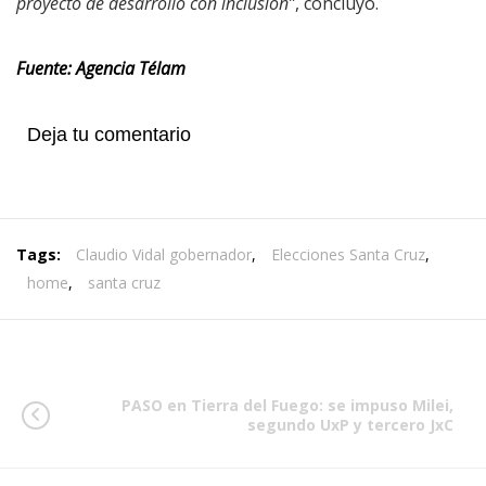
proyecto de desarrollo con inclusión”
, concluyó.
Fuente: Agencia Télam
Deja tu comentario
Tags:
Claudio Vidal gobernador
,
Elecciones Santa Cruz
,
home
,
santa cruz
PASO en Tierra del Fuego: se impuso Milei,
segundo UxP y tercero JxC