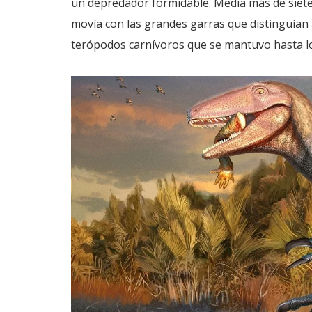
un depredador formidable. Medía más de siete
movía con las grandes garras que distinguían 
terópodos carnívoros que se mantuvo hasta lo