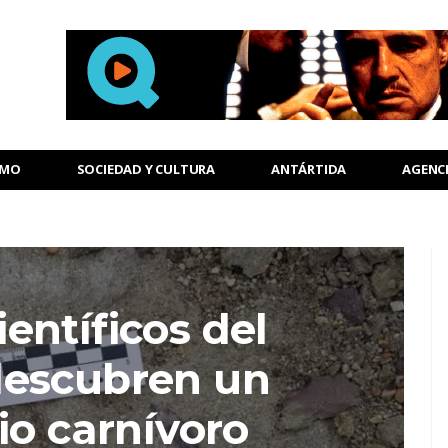
SMO
SOCIEDAD Y CULTURA
ANTÁRTIDA
AGENC
entíficos del
escubren un
io carnívoro