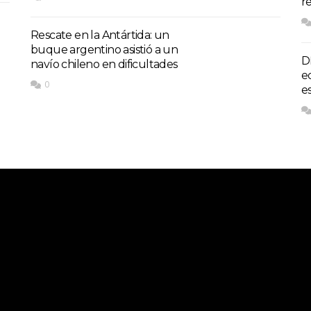
r
Rescate en la Antártida: un
buque argentino asistió a un
D
navío chileno en dificultades
e
0
e