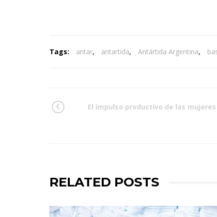
Tags:
antar
,
antartida
,
Antártida Argentina
,
ba
El impulso productivo de las mujeres
RELATED POSTS