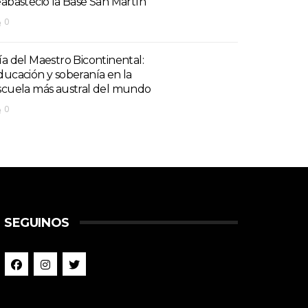
eabasteció la Base San Martín
0
ía del Maestro Bicontinental:
ducación y soberanía en la
scuela más austral del mundo
0
SEGUINOS