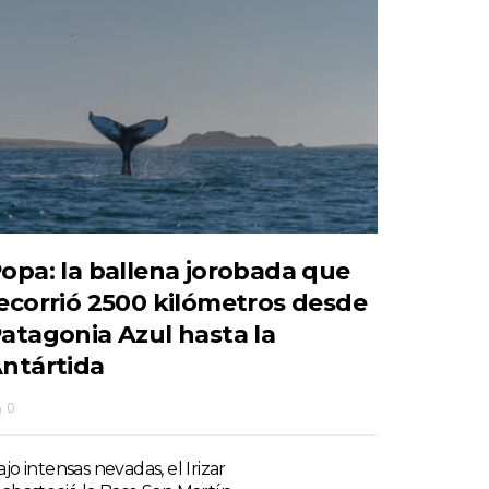
opa: la ballena jorobada que
ecorrió 2500 kilómetros desde
atagonia Azul hasta la
ntártida
0
jo intensas nevadas, el Irizar