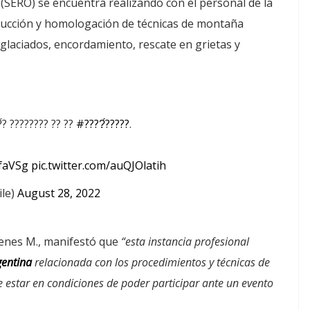
 (SERO) se encuentra realizando con el personal de la
trucción y homologación de técnicas de montaña
glaciados, encordamiento, rescate en grietas y
́? ???????? ?? ??
#????́?????
.
XfaVSg
pic.twitter.com/auQJOlatih
ile)
August 28, 2022
denes M., manifestó que
“esta instancia profesional
rgentina
relacionada con los procedimientos y técnicas de
estar en condiciones de poder participar ante un evento