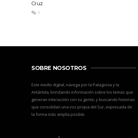
Cruz
0
SOBRE NOSOTROS
Este medio digital, navega por la Patagonia y la
Antártida, brindando información sobre los temas que
generan interacción con su gente, y buscando historias
que consolidan una voz propia del Sur, expresada de
la forma más amplia posible.