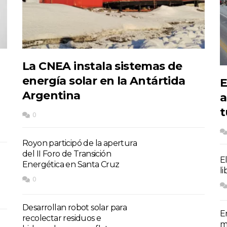
La CNEA instala sistemas de
energía solar en la Antártida
E
Argentina
a
t
0
Royon participó de la apertura
del II Foro de Transición
E
Energética en Santa Cruz
l
0
Desarrollan robot solar para
E
recolectar residuos e
m