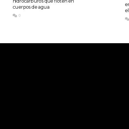
hidrocarburos que floten en
e
cuerpos de agua
e
0