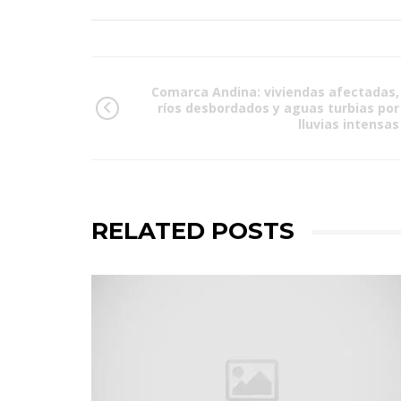
Comarca Andina: viviendas afectadas,
ríos desbordados y aguas turbias por
lluvias intensas
RELATED POSTS