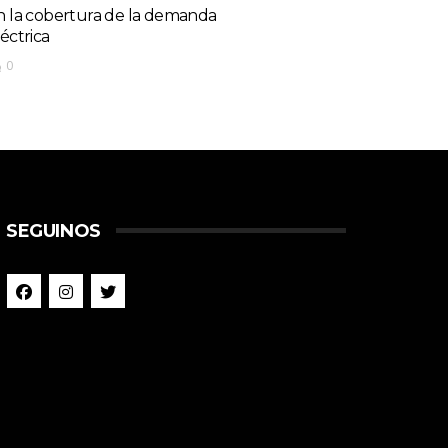
n la cobertura de la demanda
léctrica
0
SEGUINOS