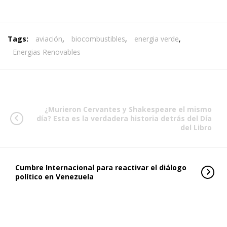
Tags:
aviación
,
biocombustibles
,
energia verde
,
Energias Renovables
¿Murieron Cervantes y Shakespeare el mismo
día? Esta es la verdadera historia detrás del Día
del Libro
Cumbre Internacional para reactivar el diálogo
político en Venezuela