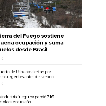
ierra del Fuego sostiene
uena ocupación y suma
uelos desde Brasil
0
uerto de Ushuaia: alertan por
bras urgentes antes del verano
0
a industria fueguina perdió 3.161
mpleos en un año