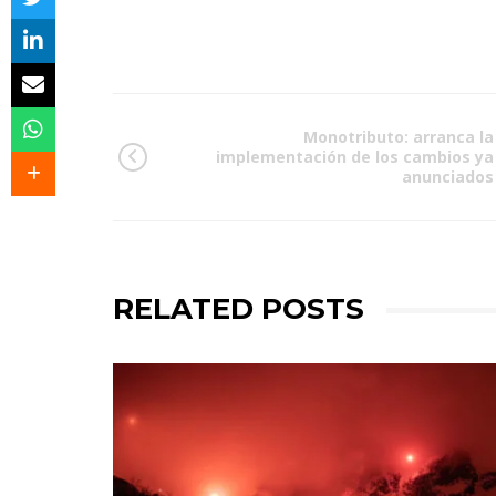
Monotributo: arranca la
implementación de los cambios ya
anunciados
RELATED POSTS