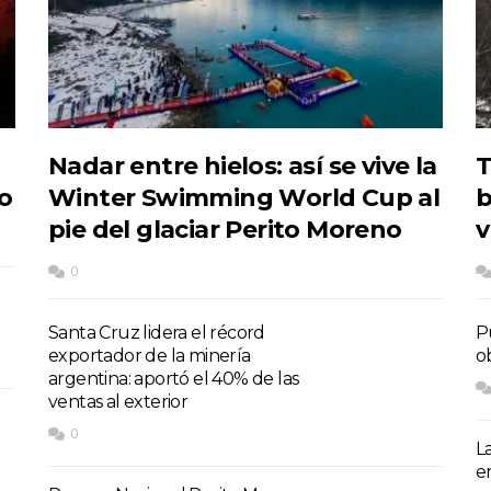
Nadar entre hielos: así se vive la
T
do
Winter Swimming World Cup al
b
pie del glaciar Perito Moreno
v
0
Santa Cruz lidera el récord
P
exportador de la minería
o
argentina: aportó el 40% de las
ventas al exterior
0
L
e