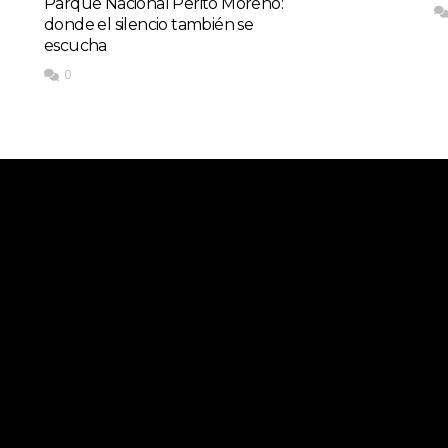
Parque Nacional Perito Moreno:
donde el silencio también se
escucha
0