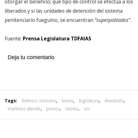
otorgar el beneficio; qué tipo de control se efectúa a los
liberados y si las unidades de detención del sistema
penitenciario fueguino, se encuentran
“superpoblados”
.
Fuente:
Prensa Legislatura TDFAIAS
Deja tu comentario
Tags:
federico sciurano
,
home
,
legislatura
,
liberación
,
martinez allende
,
presos
,
sesión
,
ucr