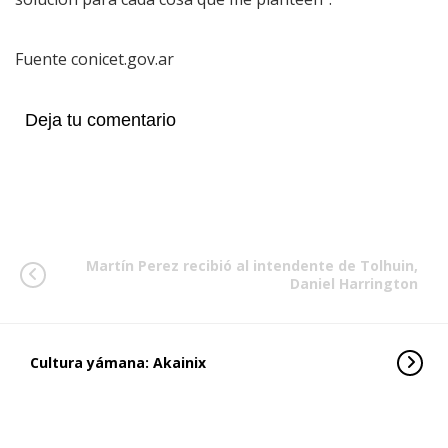
Fuente conicet.gov.ar
Deja tu comentario
Martín Perez recibió al intendente de Tolhuin,
Daniel Harrington
Cultura yámana: Akainix