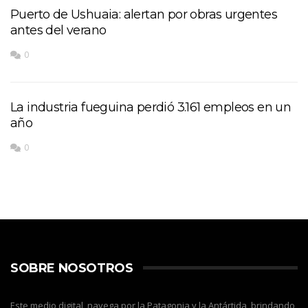
Puerto de Ushuaia: alertan por obras urgentes
antes del verano
0
La industria fueguina perdió 3.161 empleos en un
año
0
SOBRE NOSOTROS
Este medio digital, navega por la Patagonia y la Antártida, brindando