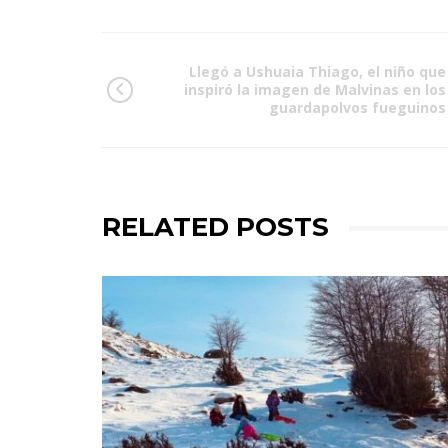
Llegó a Ushuaia Thiago, el niño que
inspiró la imagen de Malvinas en los
guardapolvos fueguinos
RELATED POSTS