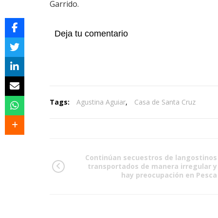
Garrido.
Deja tu comentario
Tags:
Agustina Aguiar
,
Casa de Santa Cruz
Continúan secuestros de langostinos
transportados de manera irregular y
hay preocupación en Pesca