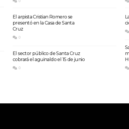
0
El arpista Cristian Romero se
L
presentó en la Casa de Santa
c
Cruz
0
S
El sector público de Santa Cruz
m
cobrará el aguinaldo el 15 de junio
H
0