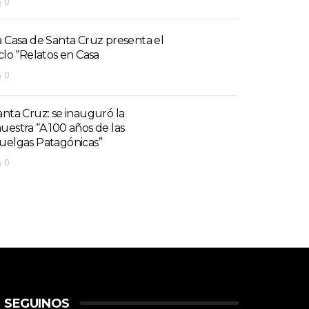
0
a Casa de Santa Cruz presenta el
iclo “Relatos en Casa
0
anta Cruz: se inauguró la
uestra “A 100 años de las
uelgas Patagónicas”
0
SEGUINOS