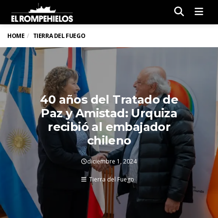
Men
HOME
TIERRA DEL FUEGO
40 años del Tratado de
Paz y Amistad: Urquiza
recibió al embajador
chileno
diciembre 1, 2024
Tierra del Fuego