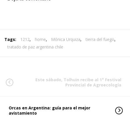
Tags:
1212
,
home
,
Mónica Urquiza
,
tierra del fuego
,
tratado de paz argentina chile
Este sábado, Tolhuin recibe al 1° Festival
Provincial de Agroecología
Orcas en Argentina: guía para el mejor
avistamiento