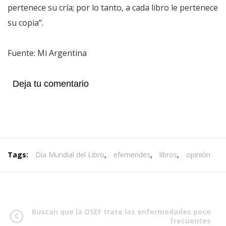
pertenece su cría; por lo tanto, a cada libro le pertenece
su copia”.
Fuente: Mi Argentina
Deja tu comentario
Tags:
Día Mundial del Libro
,
efemerides
,
libros
,
opinión
Buscan que la OSEF trate las enfermedades poco
frecuentes