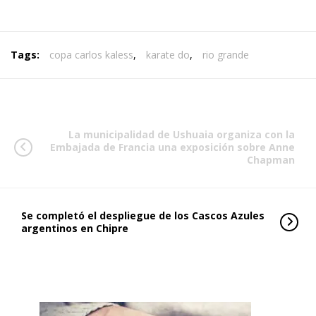
Tags:
copa carlos kaless
,
karate do
,
rio grande
La municipalidad de Ushuaia organiza con la
Embajada de Francia una exposición sobre Anne
Chapman
Se completó el despliegue de los Cascos Azules
argentinos en Chipre