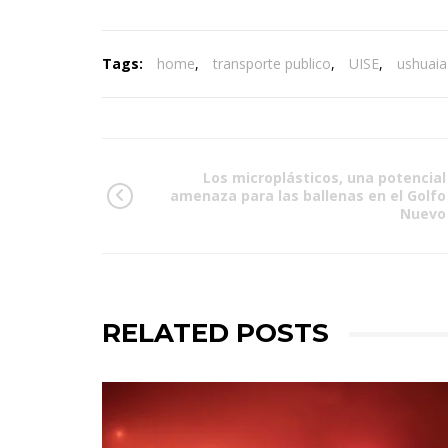
Tags:
home
,
transporte publico
,
UISE
,
ushuaia
Los microplásticos, una potencial
amenaza para las ballenas en el Golfo
Nuevo
RELATED POSTS