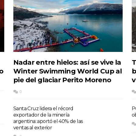
Nadar entre hielos: así se vive la
T
do
Winter Swimming World Cup al
b
pie del glaciar Perito Moreno
v
0
Santa Cruz lidera el récord
P
exportador de la minería
o
argentina: aportó el 40% de las
ventas al exterior