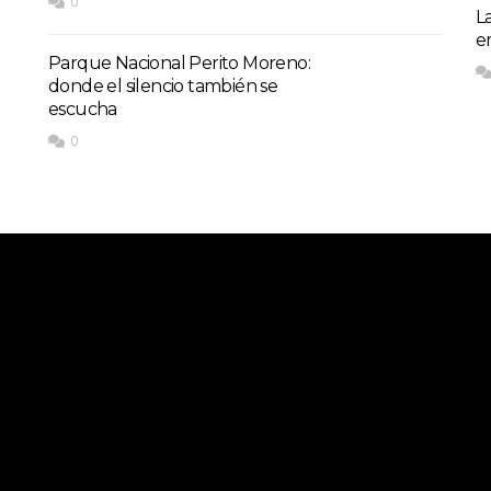
0
L
e
Parque Nacional Perito Moreno:
donde el silencio también se
escucha
0