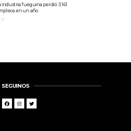
a industria fueguina perdió 3.161
mpleos en un año
0
SEGUINOS