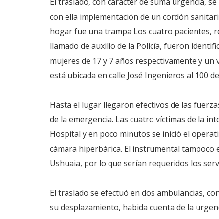
El traslado, con carácter de suma urgencia, s
con ella implementación de un cordón sanitari
hogar fue una trampa Los cuatro pacientes, r
llamado de auxilio de la Policía, fueron iden
mujeres de 17 y 7 años respectivamente y un v
está ubicada en calle José Ingenieros al 100 d
Hasta el lugar llegaron efectivos de las fuerz
de la emergencia. Las cuatro víctimas de la int
Hospital y en poco minutos se inició el operat
cámara hiperbárica. El instrumental tampoco e
Ushuaia, por lo que serían requeridos los servic
El traslado se efectuó en dos ambulancias, co
su desplazamiento, habida cuenta de la urgenc