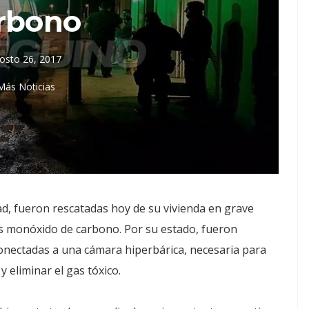
rbono
osto 26, 2017
Más Noticias
d, fueron rescatadas hoy de su vivienda en grave
 monóxido de carbono. Por su estado, fueron
conectadas a una cámara hiperbárica, necesaria para
 eliminar el gas tóxico.