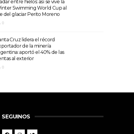
dar entre hielos: así se vive la
inter Swimming World Cup al
ie del glaciar Perito Moreno
0
anta Cruz lidera el récord
xportador de la minería
rgentina: aportó el 40% de las
entas al exterior
0
SEGUINOS