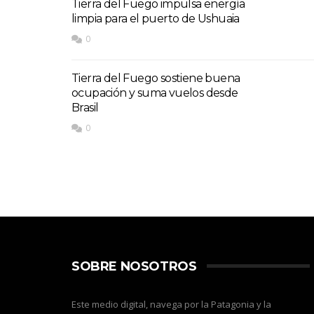
Tierra del Fuego impulsa energía
limpia para el puerto de Ushuaia
0
Tierra del Fuego sostiene buena
ocupación y suma vuelos desde
Brasil
0
SOBRE NOSOTROS
Este medio digital, navega por la Patagonia y la