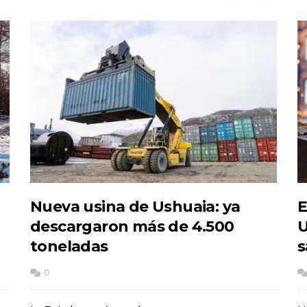
Nueva usina de Ushuaia: ya
E
descargaron más de 4.500
U
toneladas
s
0