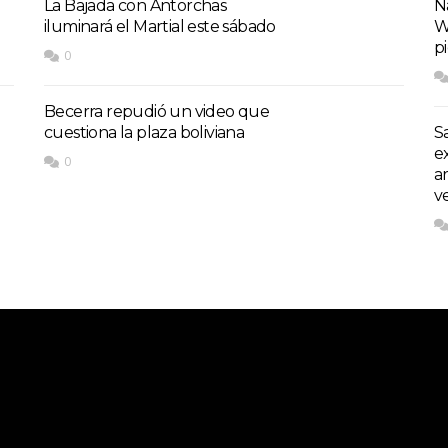
La Bajada con Antorchas
Na
iluminará el Martial este sábado
W
p
0
Becerra repudió un video que
cuestiona la plaza boliviana
S
e
0
a
v